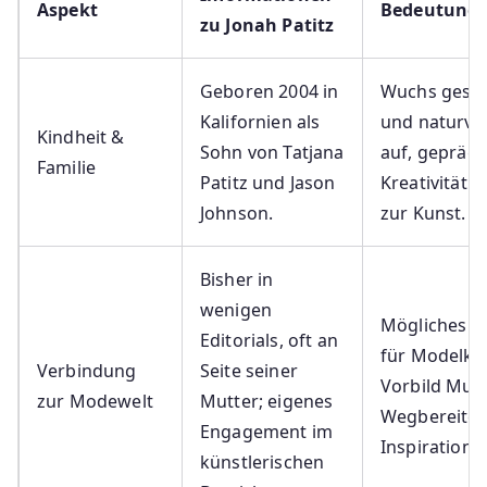
Aspekt
Bedeutung/
zu Jonah Patitz
Geboren 2004 in
Wuchs gesch
Kalifornien als
und naturv
Kindheit &
Sohn von Tatjana
auf, geprägt
Familie
Patitz und Jason
Kreativität 
Johnson.
zur Kunst.
Bisher in
wenigen
Mögliches Po
Editorials, oft an
für Modelkar
Verbindung
Seite seiner
Vorbild Mutt
zur Modewelt
Mutter; eigenes
Wegbereiter
Engagement im
Inspiration.
künstlerischen