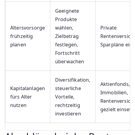
Geeignete
Produkte
Altersvorsorge
wählen,
Private
frühzeitig
Zielbetrag
Rentenversich
planen
festlegen,
Sparpläne einr
Fortschritt
überwachen
Diversifikation,
Aktienfonds,
Kapitalanlagen
steuerliche
Immobilien,
fürs Alter
Vorteile,
Rentenversich
nutzen
rechtzeitig
gezielt einsetz
investieren