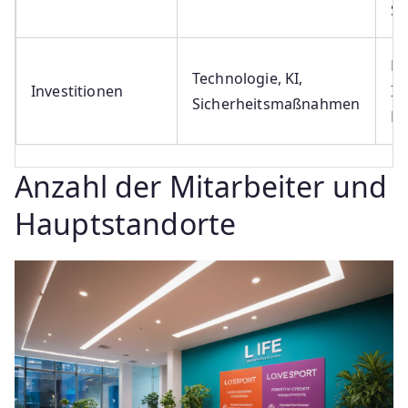
St
Fö
Technologie, KI,
Investitionen
In
Sicherheitsmaßnahmen
Nu
Anzahl der Mitarbeiter und
Hauptstandorte