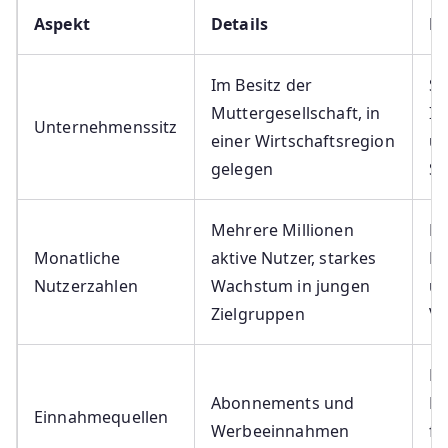
Aspekt
Details
B
Im Besitz der
St
Muttergesellschaft, in
In
Unternehmenssitz
einer Wirtschaftsregion
un
gelegen
St
Mehrere Millionen
H
Monatliche
aktive Nutzer, starkes
Nu
Nutzerzahlen
Wachstum in jungen
un
Zielgruppen
Ve
Di
Abonnements und
Er
Einnahmequellen
Werbeeinnahmen
fi