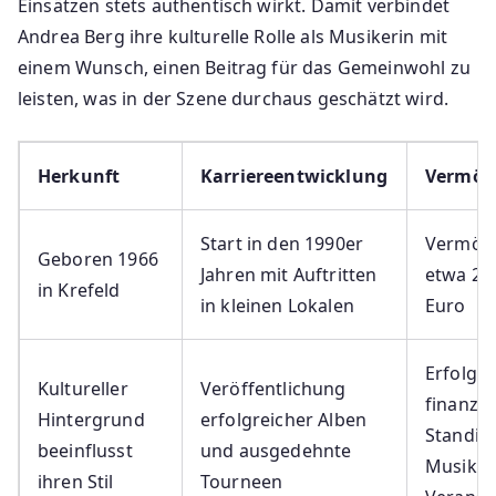
Einsätzen stets authentisch wirkt. Damit verbindet
Andrea Berg ihre kulturelle Rolle als Musikerin mit
einem Wunsch, einen Beitrag für das Gemeinwohl zu
leisten, was in der Szene durchaus geschätzt wird.
Herkunft
Karriereentwicklung
Vermög
Start in den 1990er
Vermög
Geboren 1966
Jahren mit Auftritten
etwa 20 
in Krefeld
in kleinen Lokalen
Euro
Erfolgre
Kultureller
Veröffentlichung
finanzie
Hintergrund
erfolgreicher Alben
Standin
beeinflusst
und ausgedehnte
Musik u
ihren Stil
Tourneen