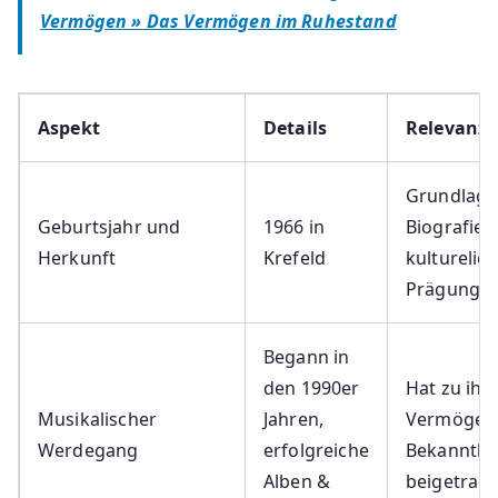
Vermögen » Das Vermögen im Ruhestand
Aspekt
Details
Relevanz
Grundlage 
Geburtsjahr und
1966 in
Biografie 
Herkunft
Krefeld
kulturelic
Prägung
Begann in
den 1990er
Hat zu ih
Musikalischer
Jahren,
Vermögen
Werdegang
erfolgreiche
Bekannthe
Alben &
beigetrag