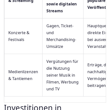
& Streaming
populäre
sowie digitalen
Veröffentl
Streams
Gagen, Ticket-
Hauptquelle
Konzerte &
und
direkte Ein
Festivals
Merchandising-
bei ausverk
Umsätze
Veranstalt
Vergütungen für
Erträge, die
die Nutzung
Medienlizenzen
nachhaltig
seiner Musik in
& Tantiemen
Vermögens
Filmen, Werbung
beitragen
und TV
Investitionen in