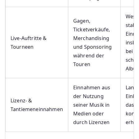
Wesen
Gagen,
stabi
Ticketverkäufe,
Einn
Live-Auftritte &
Merchandising
insb
Tourneen
und Sponsoring
bei
während der
schw
Touren
Albu
Einnahmen aus
Langf
der Nutzung
Einkü
Lizenz- &
seiner Musik in
das 
Tantiemeneinnahmen
Medien oder
konti
durch Lizenzen
erhö