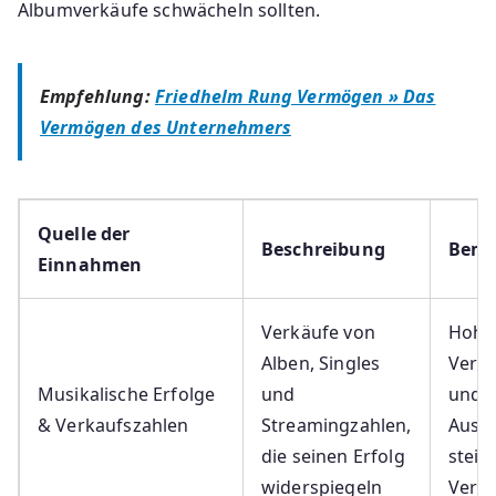
Albumverkäufe schwächeln sollten.
Empfehlung:
Friedhelm Rung Vermögen » Das
Vermögen des Unternehmers
Quelle der
Beschreibung
Beme
Einnahmen
Verkäufe von
Hohe
Alben, Singles
Verka
Musikalische Erfolge
und
und
& Verkaufszahlen
Streamingzahlen,
Ausz
die seinen Erfolg
steig
widerspiegeln
Verm