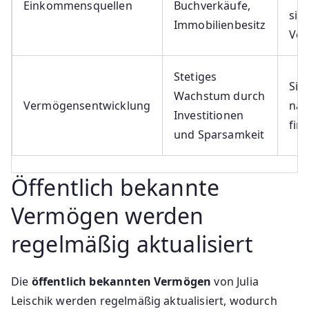
Einkommensquellen
Buchverkäufe,
sic
Immobilienbesitz
Ve
Stetiges
Sic
Wachstum durch
Vermögensentwicklung
nac
Investitionen
fin
und Sparsamkeit
Öffentlich bekannte
Vermögen werden
regelmäßig aktualisiert
Die
öffentlich bekannten Vermögen
von Julia
Leischik werden regelmäßig aktualisiert, wodurch