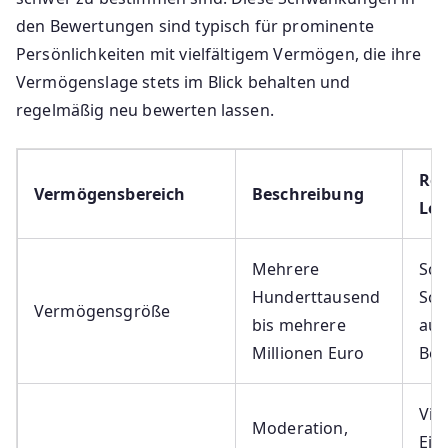
den Bewertungen sind typisch für prominente
Persönlichkeiten mit vielfältigem Vermögen, die ihre
Vermögenslage stets im Blick behalten und
regelmäßig neu bewerten lassen.
Rel
Vermögensbereich
Beschreibung
Lei
Mehrere
Sc
Hunderttausend
Sch
Vermögensgröße
bis mehrere
auf
Millionen Euro
Bew
Viel
Moderation,
Ein