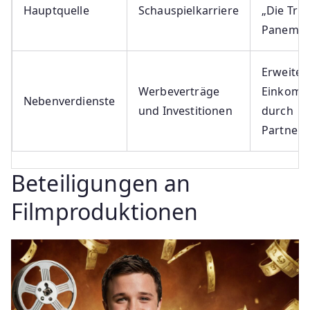
Hauptquelle
Schauspielkarriere
„Die Tri
Panem“ 
Erweiter
Werbeverträge
Einkom
Nebenverdienste
und Investitionen
durch
Partners
Beteiligungen an
Filmproduktionen