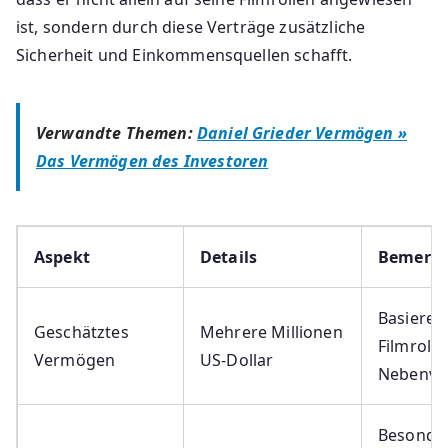
ist, sondern durch diese Verträge zusätzliche
Sicherheit und Einkommensquellen schafft.
Verwandte Themen:
Daniel Grieder Vermögen »
Das Vermögen des Investoren
Aspekt
Details
Bemerk
Basieren
Geschätztes
Mehrere Millionen
Filmroll
Vermögen
US-Dollar
Nebenve
Besonde