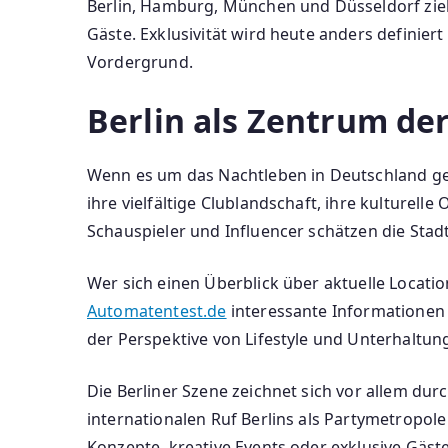
Berlin, Hamburg, München und Düsseldorf ziehe
Gäste. Exklusivität wird heute anders definier
Vordergrund.
Berlin als Zentrum de
Wenn es um das Nachtleben in Deutschland geh
ihre vielfältige Clublandschaft, ihre kulturell
Schauspieler und Influencer schätzen die Stadt
Wer sich einen Überblick über aktuelle Locati
Automatentest.de
interessante Informationen u
der Perspektive von Lifestyle und Unterhaltun
Die Berliner Szene zeichnet sich vor allem du
internationalen Ruf Berlins als Partymetropole
Konzepte, kreative Events oder exklusive Gäs