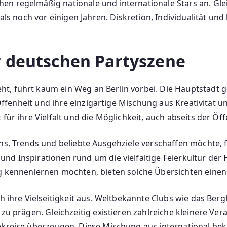
n regelmäßig nationale und internationale Stars an. Glei
t als noch vor einigen Jahren. Diskretion, Individualität
r deutschen Partyszene
t, führt kaum ein Weg an Berlin vorbei. Die Hauptstadt g
e Offenheit und ihre einzigartige Mischung aus Kreativität 
 für ihre Vielfalt und die Möglichkeit, auch abseits der Öf
ons, Trends und beliebte Ausgehziele verschaffen möchte, 
nd Inspirationen rund um die vielfältige Feierkultur der 
g kennenlernen möchten, bieten solche Übersichten einen h
rch ihre Vielseitigkeit aus. Weltbekannte Clubs wie das B
 zu prägen. Gleichzeitig existieren zahlreiche kleinere Ve
tekreise überzeugen. Diese Mischung aus international be