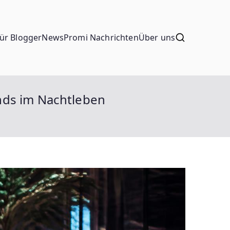
ür Blogger
News
Promi Nachrichten
Über uns
nds im Nachtleben