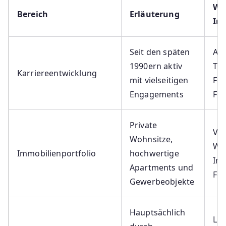
We
Bereich
Erläuterung
In
Seit den späten
Au
1990ern aktiv
The
Karriereentwicklung
mit vielseitigen
Fer
Engagements
Fil
Private
Ve
Wohnsitze,
Wer
Immobilienportfolio
hochwertige
Inv
Apartments und
Fo
Gewerbeobjekte
Hauptsächlich
Liz