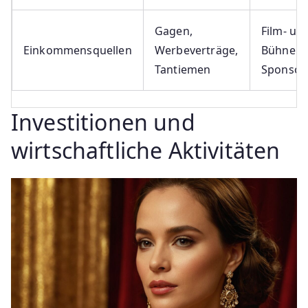
Gagen,
Film- un
Einkommensquellen
Werbeverträge,
Bühnenp
Tantiemen
Sponsor
Investitionen und
wirtschaftliche Aktivitäten