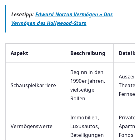
Lesetipp:
Edward Norton Vermögen » Das
Vermögen des Hollywood-Stars
Aspekt
Beschreibung
Details
Beginn in den
Auszeic
1990er Jahren,
Schauspielkarriere
Theater, 
vielseitige
Fernseh
Rollen
Immobilien,
Private 
Vermögenswerte
Luxusautos,
Apartme
Beteiligungen
Fonds