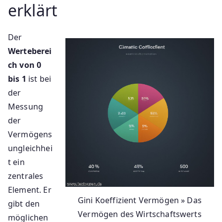
erklärt
Der
Werteberei
ch von 0
bis 1
ist bei
der
Messung
der
Vermögens
ungleichhei
t ein
zentrales
Element. Er
Gini Koeffizient Vermögen » Das
gibt den
Vermögen des Wirtschaftswerts
möglichen