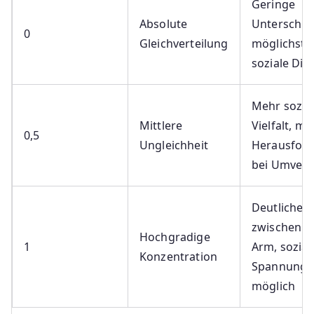
Geringe
Absolute
Unterschie
0
Gleichverteilung
möglichst 
soziale Dif
Mehr sozia
Mittlere
Vielfalt, mö
0,5
Ungleichheit
Herausfor
bei Umvert
Deutliche 
zwischen R
Hochgradige
1
Arm, sozial
Konzentration
Spannunge
möglich